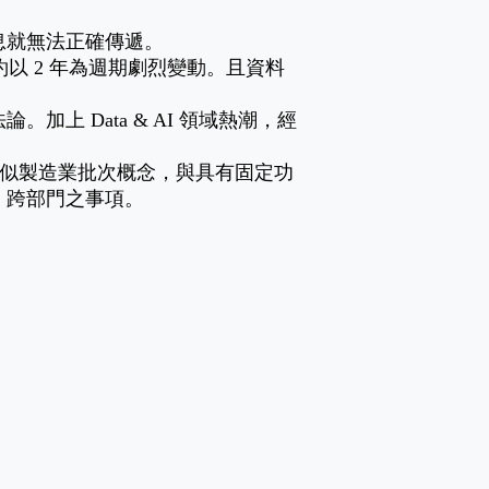
息就無法正確傳遞。
約以 2 年為週期劇烈變動。且資料
 Data & AI 領域熱潮，經
有類似製造業批次概念，與具有固定功
、跨部門之事項。