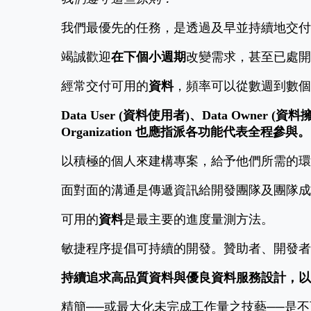
我們最優先的任務，是透過及早並持續地交付
竭誠歡迎
在下個小週期
改變需求，甚至已處開
經常交付可用的
資料
，頻率可以從數週到數個
Data User (資料使用者)、Data Owne
Organization 也應指派各功能代表全程參與。
以積極的個人來建構專案，給予他們所需的環
面對面的溝通是傳遞資訊給開發團隊及團隊成
可用的
資料
是最主要的進度量測方法。
敏捷程序提倡可持續的開發。贊助者、開發者及D
持續追求高品質資料與優良資料服務設計，以
精簡──或最大化未完成工作量之技藝──是