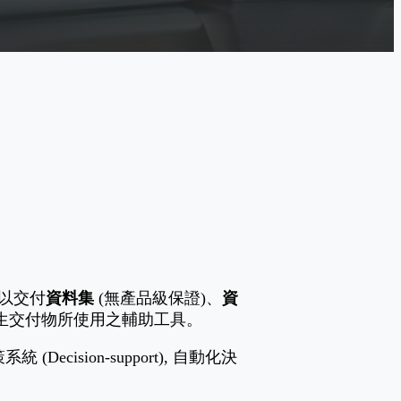
)以交付
資料集
(無產品級保證)、
資
產生交付物所使用之輔助工具。
 (Decision-support), 自動化決