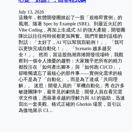
July 13, 2026
這幾年，軟體開發圈掀起了一股「規格即實例」的
風潮。隨著 Spec by Example (SBE)、到最近火紅的
Vibe Coding，再加上生成式 AI 的強大產能，開發團
隊比以往任何時候都更加興奮。我們常聽到這樣的
對話：「太好了，AI 可以幫我寫範例！」、「我可
以更快完成自動化！」、「Scenario 越多越安
全！」。 然而，當這股熱潮席捲開發現場時，我觀
察到一個令人擔憂的趨勢：大家幾乎把所有的精力
都投注在「如何產出腳本」與「如何跑 CI/CD」，
卻唯獨遺忘了最核心的那件事——實例化需求的核
心不是為了「自動化」，而是為了達成「共同理
解」。 迷思：開發人員的「單機自動化」秀 在許多
敏捷團隊中，最常見的劇情是：開發人員在看完需
求文件後，憑藉著卓越的理解力與 AI 的協助，迅速
寫出一套美觀、格式正確的 Gherkin 場景，並引以
為傲地展示 CI…