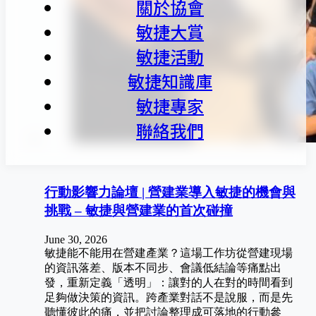
關於協會
敏捷大賞
敏捷活動
敏捷知識庫
敏捷專家
聯絡我們
行動影響力論壇 | 營建業導入敏捷的機會與
挑戰 – 敏捷與營建業的首次碰撞
June 30, 2026
敏捷能不能用在營建產業？這場工作坊從營建現場
的資訊落差、版本不同步、會議低結論等痛點出
發，重新定義「透明」：讓對的人在對的時間看到
足夠做決策的資訊。跨產業對話不是說服，而是先
聽懂彼此的痛，並把討論整理成可落地的行動參